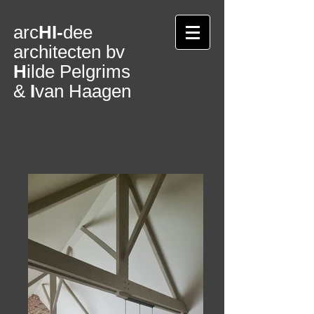
arc
HI-
dee
architecten bv
H
ilde Pelgrims
&
I
van Haagen